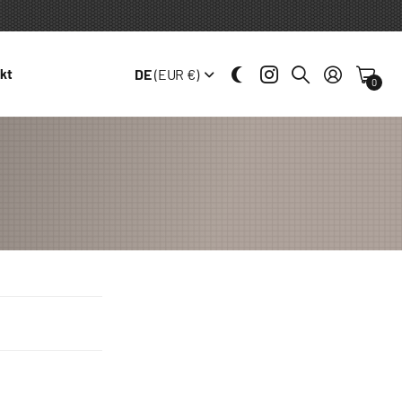
DE
(EUR €)
kt
0