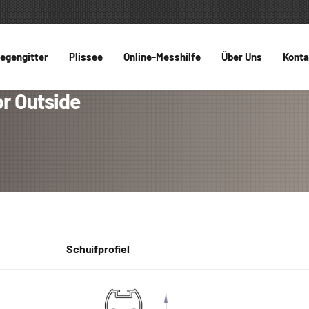
iegengitter
Plissee
Online-Messhilfe
Über Uns
Konta
or Outside
Schuifprofiel