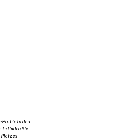
 Profile bilden
ite finden Sie
 Platz es