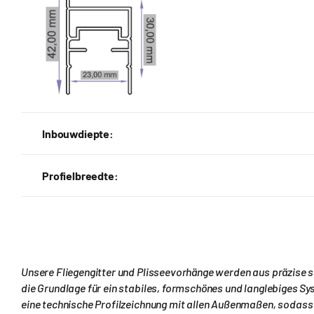
Inbouwdiepte:
Profielbreedte:
Unsere Fl
iegeng
itter und Plisseevorhänge werden aus präzise st
die Grundlage für ein stabiles, formschönes und langlebiges Sys
eine technische Profilzeichnung mit allen Außenmaßen, sodass S